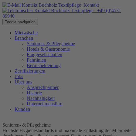
Kontakt
+49 (0)4531
89940
Toggle navigation
Mietwäsche
Branchen
Senioren- & Pflegeheime
Hotels & Gastronomie
Fluggesellschaften
Fährlinien
Berufsbekleidung
Zertifizierungen
Jobs
Über uns
Ansprechpartner
Historie
Nachhaltigkeit
Unternehmensfilm
Kunden
Senioren- & Pflegeheime
Höchste Hygienestandards und maximale Entlastung der Mitarbeiter
durch beste Logistik – das erwartet Sie mit unserem Service.