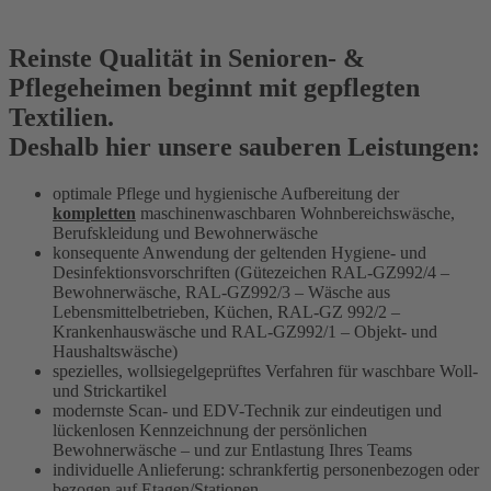
Reinste Qualität in Senioren- &
Pflegeheimen beginnt mit gepflegten
Textilien.
Deshalb hier unsere sauberen Leistungen:
optimale Pflege und hygienische Aufbereitung der
kompletten
maschinenwaschbaren Wohnbereichswäsche,
Berufskleidung und Bewohnerwäsche
konsequente Anwendung der geltenden Hygiene- und
Desinfektionsvorschriften (Gütezeichen RAL-GZ992/4 –
Bewohnerwäsche, RAL-GZ992/3 – Wäsche aus
Lebensmittelbetrieben, Küchen, RAL-GZ 992/2 –
Krankenhauswäsche und RAL-GZ992/1 – Objekt- und
Haushaltswäsche)
spezielles, wollsiegelgeprüftes Verfahren für waschbare Woll-
und Strickartikel
modernste Scan- und EDV-Technik zur eindeutigen und
lückenlosen Kennzeichnung der persönlichen
Bewohnerwäsche – und zur Entlastung Ihres Teams
individuelle Anlieferung: schrankfertig personenbezogen oder
bezogen auf Etagen/Stationen